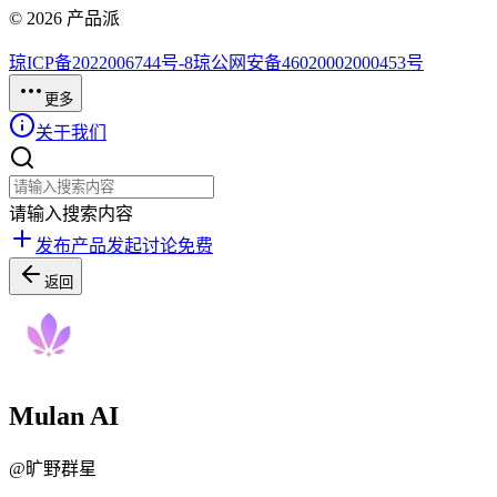
©
2026
产品派
琼ICP备2022006744号-8
琼公网安备46020002000453号
更多
关于我们
请输入搜索内容
发布产品
发起讨论
免费
返回
Mulan AI
@
旷野群星