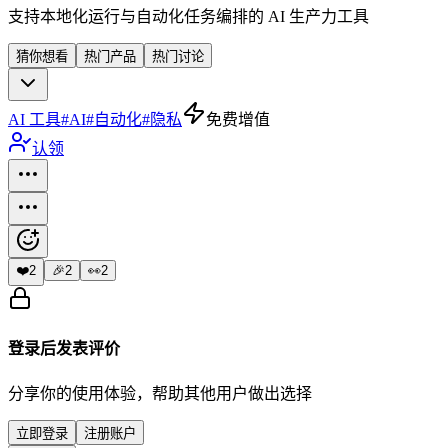
支持本地化运行与自动化任务编排的 AI 生产力工具
猜你想看
热门产品
热门讨论
AI 工具
#
AI
#
自动化
#
隐私
免费增值
认领
❤️
2
🎉
2
👀
2
登录后发表评价
分享你的使用体验，帮助其他用户做出选择
立即登录
注册账户