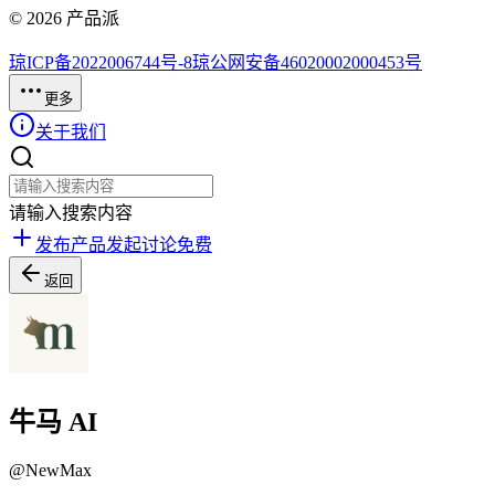
©
2026
产品派
琼ICP备2022006744号-8
琼公网安备46020002000453号
更多
关于我们
请输入搜索内容
发布产品
发起讨论
免费
返回
牛马 AI
@
NewMax