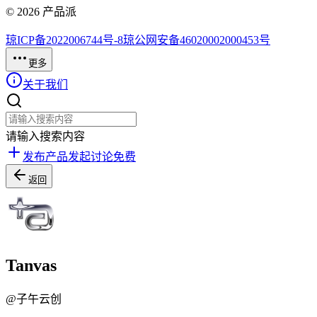
©
2026
产品派
琼ICP备2022006744号-8
琼公网安备46020002000453号
更多
关于我们
请输入搜索内容
发布产品
发起讨论
免费
返回
Tanvas
@
子午云创