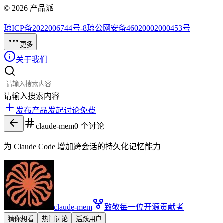
©
2026
产品派
琼ICP备2022006744号-8
琼公网安备46020002000453号
更多
关于我们
请输入搜索内容
发布产品
发起讨论
免费
claude-mem
0
个讨论
为 Claude Code 增加跨会话的持久化记忆能力
claude-mem
致敬每一位开源贡献者
猜你想看
热门讨论
活跃用户