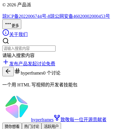
©
2026
产品派
琼ICP备2022006744号-8
琼公网安备46020002000453号
更多
关于我们
请输入搜索内容
发布产品
发起讨论
免费
hyperframes
0
个讨论
一个用 HTML 写视频的开发者技能包
hyperframes
致敬每一位开源贡献者
猜你想看
热门讨论
活跃用户