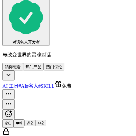
对话名人开发者
与改变世界的灵魂对话
猜你想看
热门产品
热门讨论
AI 工具
#
AI
#
名人
#
SKILL
免费
👍
1
❤️
4
🎉
2
👀
2