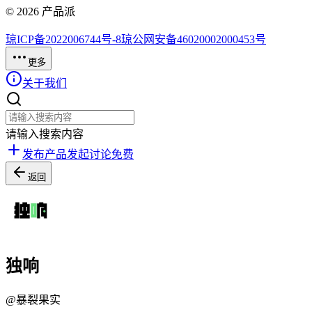
©
2026
产品派
琼ICP备2022006744号-8
琼公网安备46020002000453号
更多
关于我们
请输入搜索内容
发布产品
发起讨论
免费
返回
独响
@
暴裂果实