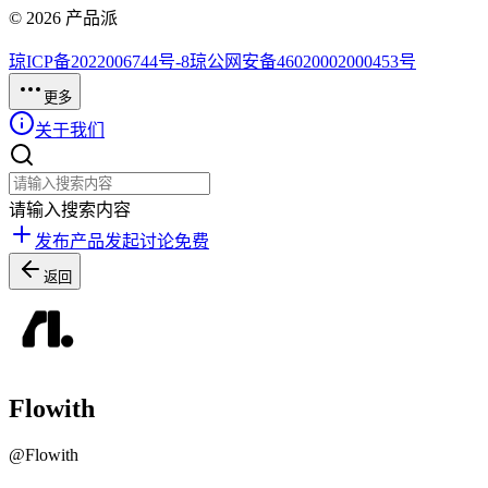
©
2026
产品派
琼ICP备2022006744号-8
琼公网安备46020002000453号
更多
关于我们
请输入搜索内容
发布产品
发起讨论
免费
返回
Flowith
@
Flowith