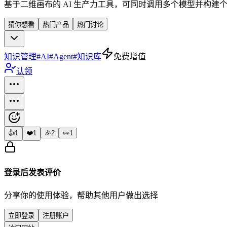
基于二维画布的 AI 生产力工具，可同时调用多个模型并构建
猜你想看
热门产品
热门讨论
知识管理
#
AI
#
Agent
#
知识库
免费增值
认领
👍
1
❤️
1
🎉
2
👀
1
登录后发表评价
分享你的使用体验，帮助其他用户做出选择
立即登录
注册账户