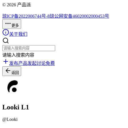
©
2026
产品派
琼ICP备2022006744号-8
琼公网安备46020002000453号
更多
关于我们
请输入搜索内容
发布产品
发起讨论
免费
返回
Looki L1
@
Looki