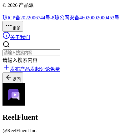
©
2026
产品派
琼ICP备2022006744号-8
琼公网安备46020002000453号
更多
关于我们
请输入搜索内容
发布产品
发起讨论
免费
返回
ReelFluent
@
ReelFluent Inc.