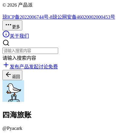
©
2026
产品派
琼ICP备2022006744号-8
琼公网安备46020002000453号
更多
关于我们
请输入搜索内容
发布产品
发起讨论
免费
返回
四海旅账
@
Pyacark