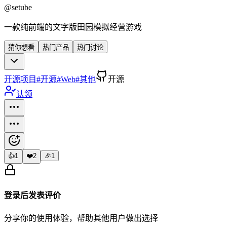
@
setube
一款纯前端的文字版田园模拟经营游戏
猜你想看
热门产品
热门讨论
开源项目
#
开源
#
Web
#
其他
开源
认领
👍
1
❤️
2
🎉
1
登录后发表评价
分享你的使用体验，帮助其他用户做出选择