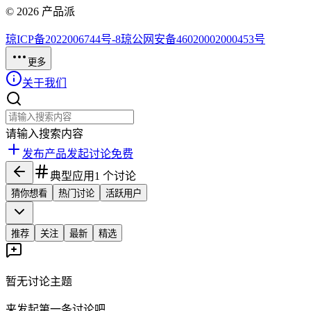
©
2026
产品派
琼ICP备2022006744号-8
琼公网安备46020002000453号
更多
关于我们
请输入搜索内容
发布产品
发起讨论
免费
典型应用
1
个讨论
猜你想看
热门讨论
活跃用户
推荐
关注
最新
精选
暂无讨论主题
来发起第一条讨论吧